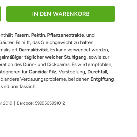
IN DEN WARENKORB
nthält
Fasern
,
Pektin
,
Pflanzenextrakte
, und
räuter. Es hilft, das Gleichgewicht zu halten
malisiert
Darmaktivität
. Es kann verwendet werden,
gelmäßiger täglicher weicher Stuhlgang
, sowie zur
ration des Dünn- und Dickdarms. Es wird empfohlen,
ntegrieren für
Candida-Pilz
, Verstopfung,
Durchfall
,
nd andere Verdauungsprobleme, bei denen
Entgiftung
sind unerlässlich.
ar 2019
|
Barcode:
5999565991012
aden
erieansicht laden
Bild 9 in Galerieansicht laden
Bild 10 in Galerieansicht laden
Bild 11 in Galerieansicht laden
Bild 12 in Galerieansicht
Bild 13 in 