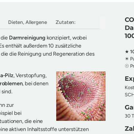
CO
Dieten, Allergene
Zutaten:
Da
10
 die
Darmreinigung
konzipiert, wobei
Es enthält außerdem 10 zusätzliche
★
1
, die die Reinigung und Regeneration des
☀ P
☉ P
a-Pilz
, Verstopfung,
Ex
roblemen
, bei denen
Kost
 sind.
SCHN
ann zur
Ga
spiel bei
30 T
tuationen, die eine
Za
eine aktiven Inhaltsstoffe unterstützen