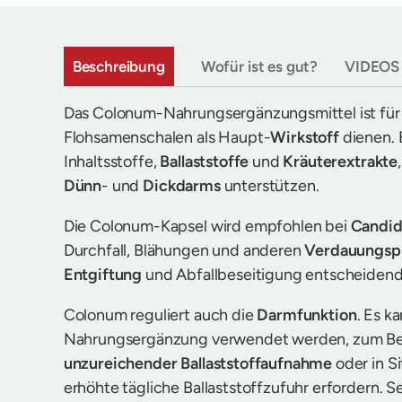
Beschreibung
Wofür ist es gut?
VIDEOS
Das Colonum-Nahrungsergänzungsmittel ist für
Flohsamenschalen als Haupt-
Wirkstoff
dienen. 
Inhaltsstoffe,
Ballaststoffe
und
Kräuterextrakte
Dünn
- und
Dickdarms
unterstützen.
Die Colonum-Kapsel wird empfohlen bei
Candid
Durchfall, Blähungen und anderen
Verdauungsp
Entgiftung
und Abfallbeseitigung entscheidend
Colonum reguliert auch die
Darmfunktion
. Es k
Nahrungsergänzung verwendet werden, zum Bei
unzureichender Ballaststoffaufnahme
oder in Si
erhöhte tägliche Ballaststoffzufuhr erfordern. S