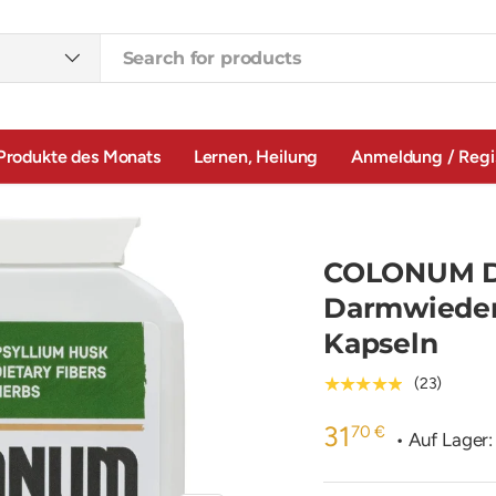
Produkte des Monats
Lernen, Heilung
Anmeldung / Regi
COLONUM D
Darmwiederh
Kapseln
★★★★★
(23)
31
70 €
• Auf Lager