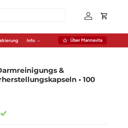
Einloggen
Einkaufswa
Über Mannavita
strierung
Info
armreinigungs &
erstellungskapseln • 100
: