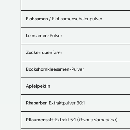
Flohsamen
/ Flohsamenschalenpulver
Leinsamen
-Pulver
Zuckerrüben
faser
Bockshornkleesamen
-Pulver
Apfelpektin
Rhabarber
-Extraktpulver 30:1
Pflaumensaft
-Extrakt 5:1 (
Prunus domestica
)