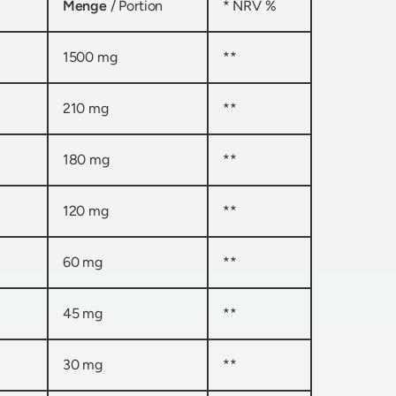
Menge
/ Portion
* NRV %
1500 mg
**
210 mg
**
180 mg
**
120 mg
**
60 mg
**
45 mg
**
30 mg
**