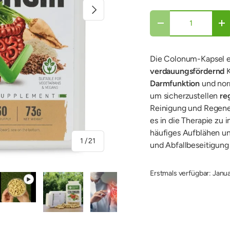
Nächste
Anzahl
-
+
Die Colonum-Kapsel e
verdauungsfördernd
K
Darmfunktion
und nor
um sicherzustellen
re
Reinigung und Regene
es in die Therapie zu i
häufiges Aufblähen u
von
1
/
21
und Abfallbeseitigung 
Erstmals verfügbar: Janu
en
rieansicht laden
ideo 1 in Galerieansicht abspielen
Bild 5 in Galerieansicht laden
Bild 6 in Galerieansicht laden
Bild 7 in Galerieansicht l
Bild 8 in Gal