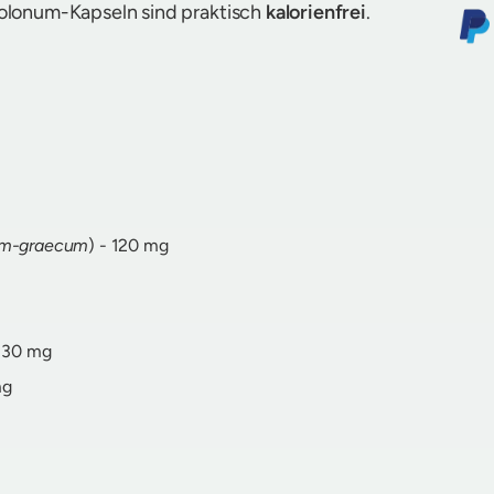
olonum-Kapseln sind praktisch
kalorienfrei
.
num-graecum
) - 120 mg
- 30 mg
mg