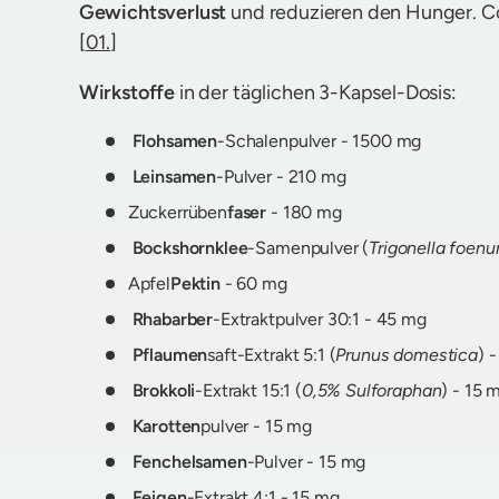
Gewichtsverlust
und reduzieren den Hunger. C
[
01.
]
Wirkstoffe
in der täglichen 3-Kapsel-Dosis:
Flohsamen
-Schalenpulver - 1500 mg
Leinsamen
-Pulver - 210 mg
Zuckerrüben
faser
- 180 mg
Bockshornklee
-Samenpulver (
Trigonella foe
Apfel
Pektin
- 60 mg
Rhabarber
-Extraktpulver 30:1 - 45 mg
Pflaumen
saft-Extrakt 5:1 (
Prunus domestica
) 
Brokkoli
-Extrakt 15:1 (
0,5% Sulforaphan
) - 15 
Karotten
pulver - 15 mg
Fenchelsamen
-Pulver - 15 mg
Feigen
-Extrakt 4:1 - 15 mg