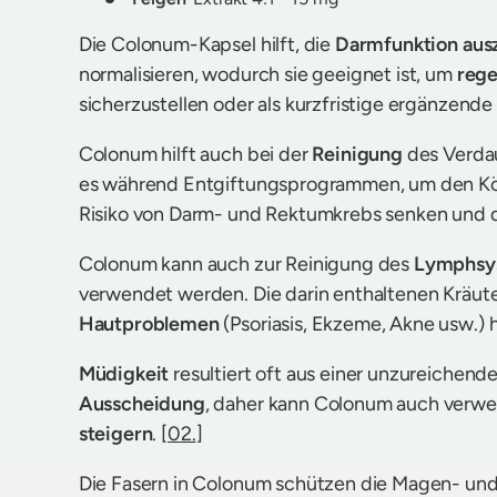
Die Colonum-Kapsel hilft, die
Darmfunktion aus
normalisieren, wodurch sie geeignet ist, um
rege
sicherzustellen oder als kurzfristige ergänzende
Colonum hilft auch bei der
Reinigung
des Verda
es während Entgiftungsprogrammen, um den K
Risiko von Darm- und Rektumkrebs senken und 
Colonum kann auch zur Reinigung des
Lymphsy
verwendet werden. Die darin enthaltenen Kräut
Hautproblemen
(Psoriasis, Ekzeme, Akne usw.) h
Müdigkeit
resultiert oft aus einer unzureichen
Ausscheidung
, daher kann Colonum auch verw
steigern
. [
02.
]
Die Fasern in Colonum schützen die Magen- un