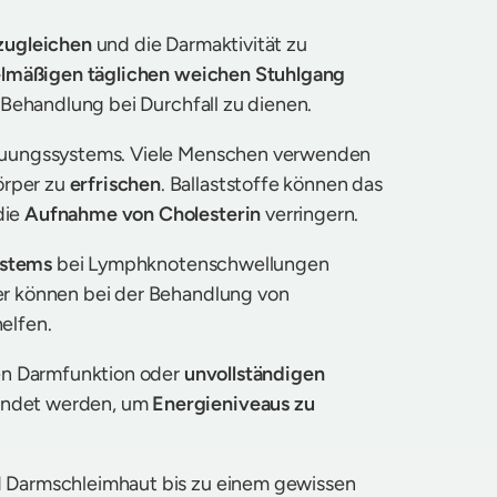
zugleichen
und die Darmaktivität zu
lmäßigen täglichen weichen Stuhlgang
 Behandlung bei Durchfall zu dienen.
uungssystems. Viele Menschen verwenden
örper zu
erfrischen
. Ballaststoffe können das
die
Aufnahme von Cholesterin
verringern.
stems
bei Lymphknotenschwellungen
er können bei der Behandlung von
elfen.
den Darmfunktion oder
unvollständigen
endet werden, um
Energieniveaus zu
d Darmschleimhaut bis zu einem gewissen