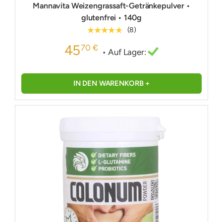
Mannavita Weizengrassaft-Getränkepulver •
glutenfrei • 140g
★★★★★
(8)
45
70 €
• Auf Lager:
IN DEN WARENKORB +