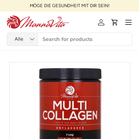
MÖGE DIE GESUNDHEIT MIT DIR SEIN!
Direkt zum Inhalt
Menü
Einloggen
Einkaufsw
Suchen
Art
Alle