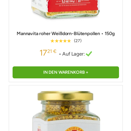
Mannavita roher Weißdorn-Blütenpollen • 150g
★★★★★
(27)
17
21 €
• Auf Lager:
IN DEN WARENKORB +