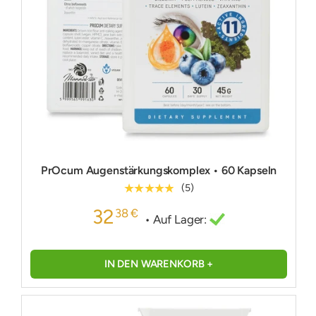
PrOcum Augenstärkungskomplex • 60 Kapseln
★★★★★
(5)
32
38 €
• Auf Lager:
IN DEN WARENKORB +