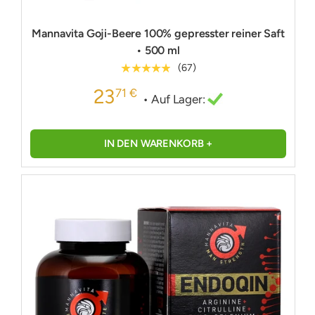
Mannavita Goji-Beere 100% gepresster reiner Saft
• 500 ml
★★★★★
(67)
23
71 €
• Auf Lager:
IN DEN WARENKORB +