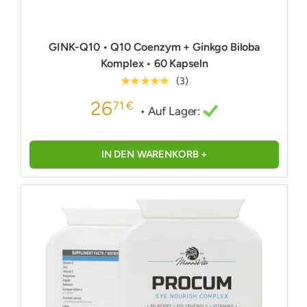
GINK-Q10 • Q10 Coenzym + Ginkgo Biloba
Komplex • 60 Kapseln
★★★★★
(3)
26
71 €
• Auf Lager:
IN DEN WARENKORB +