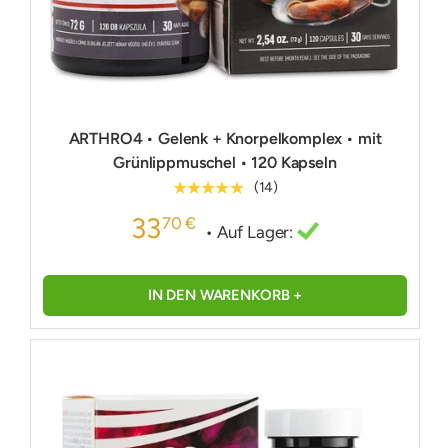
ARTHRO4 • Gelenk + Knorpelkomplex • mit
Grünlippmuschel • 120 Kapseln
★★★★★
(14)
33
70 €
• Auf Lager:
IN DEN WARENKORB +